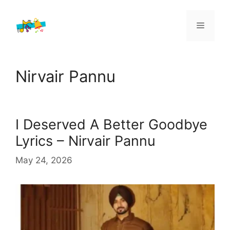
Skip
to
Menu
content
Nirvair Pannu
I Deserved A Better Goodbye
Lyrics – Nirvair Pannu
May 24, 2026