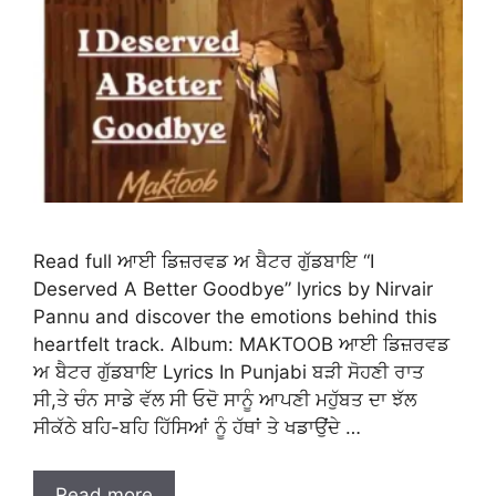
Read full ਆਈ ਡਿਜ਼ਰਵਡ ਅ ਬੈਟਰ ਗੁੱਡਬਾਇ “I
Deserved A Better Goodbye” lyrics by Nirvair
Pannu and discover the emotions behind this
heartfelt track. Album: MAKTOOB ਆਈ ਡਿਜ਼ਰਵਡ
ਅ ਬੈਟਰ ਗੁੱਡਬਾਇ Lyrics In Punjabi ਬੜੀ ਸੋਹਣੀ ਰਾਤ
ਸੀ,ਤੇ ਚੰਨ ਸਾਡੇ ਵੱਲ ਸੀ ਓਦੋ ਸਾਨੂੰ ਆਪਣੀ ਮਹੁੱਬਤ ਦਾ ਝੱਲ
ਸੀਕੱਠੇ ਬਹਿ-ਬਹਿ ਹਿੱਸਿਆਂ ਨੂੰ ਹੱਥਾਂ ਤੇ ਖਡਾਉਂਦੇ …
Read more