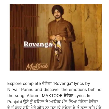
Explore complete ਰੋਵੇਗਾ “Rovenga” lyrics by
Nirvair Pannu and discover the emotions behind
the song. Album: MAKTOOB ਰੋਵੇਗਾ Lyrics In
Punjabi ਉਏ ਤੂੰ ਕਹਿਣਾ ਏ ਆਸਿਕ ਮੰਨ ਲਿਆ ਹੋਵੇਂਗਾ ਹੋਵੇਂਗਾ
ਵੇ ਤੂੰ ਕੱਲਾ ਬਹਿ ਮੇਰੇ ਗੀਤ ਨਾ ਸੁਣ ਲੀ ਰੋਵੇਂਗਾ ਵੇ ਤੂੰ ਕੱਲਾ ਬਹਿ ਮੇਰੇ