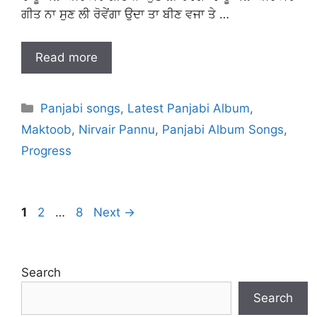
ਗੀਤ ਨਾ ਸੁਣ ਲੀ ਰੋਵੇਂਗਾ ਉਦਾ ਤਾ ਬੀਣ ਵਜਾ ਤੇ …
Read more
Categories
Panjabi songs
,
Latest Panjabi Album
,
Maktoob
,
Nirvair Pannu
,
Panjabi Album Songs
,
Progress
Page
Page
Page
1
2
…
8
Next
→
Search
Search