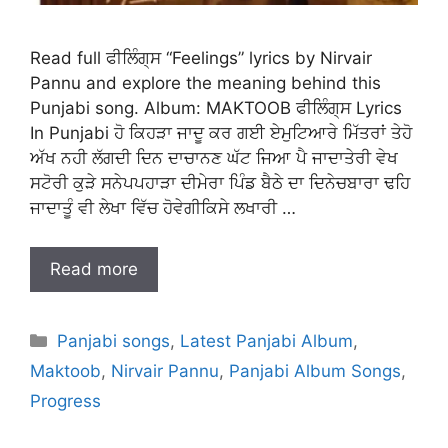
Read full ਫੀਲਿੰਗ੍ਸ “Feelings” lyrics by Nirvair
Pannu and explore the meaning behind this
Punjabi song. Album: MAKTOOB ਫੀਲਿੰਗ੍ਸ Lyrics
In Punjabi ਹੋ ਕਿਹੜਾ ਜਾਦੂ ਕਰ ਗਈ ਏਮੁਟਿਆਰੇ ਮਿੱਤਰਾਂ ਤੇਹੋ
ਅੱਖ ਨਹੀ ਲੱਗਦੀ ਦਿਨ ਦਾਚਾਨਣ ਘੱਟ ਜਿਆ ਪੈ ਜਾਦਾਤੇਰੀ ਵੇਖ
ਸਟੋਰੀ ਕੁੜੇ ਸਨੇਪਪਹਾੜਾ ਦੀਮੇਰਾ ਪਿੰਡ ਬੈਠੇ ਦਾ ਦਿਨੇਚਬਾਰਾ ਢਹਿ
ਜਾਦਾਤੂੰ ਵੀ ਲੇਖਾ ਵਿੱਚ ਹੋਵੇਗੀਕਿਸੇ ਲਖਾਰੀ …
Read more
Categories
Panjabi songs
,
Latest Panjabi Album
,
Maktoob
,
Nirvair Pannu
,
Panjabi Album Songs
,
Progress