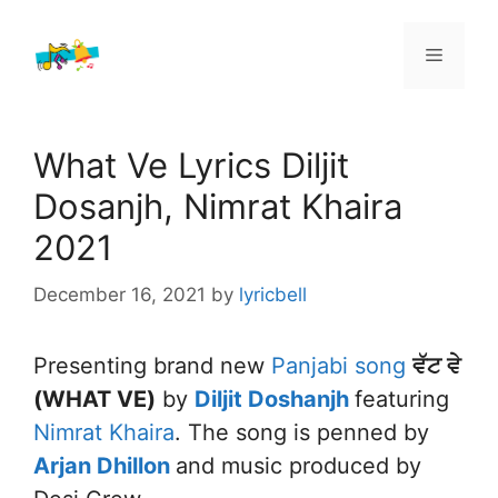
Skip
to
Menu
content
What Ve Lyrics Diljit
Dosanjh, Nimrat Khaira
2021
December 16, 2021
by
lyricbell
Presenting brand new
Panjabi song
ਵੱਟ ਵੇ
(WHAT VE)
by
Diljit Doshanjh
featuring
Nimrat Khaira
. The song is penned by
Arjan Dhillon
and music produced by