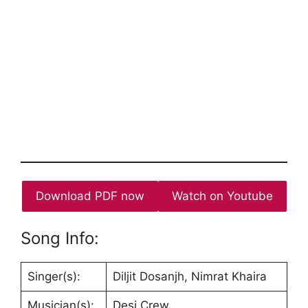
Download PDF now
Watch on Youtube
Song Info:
Singer(s):
Diljit Dosanjh, Nimrat Khaira
Musician(s):
Desi Crew