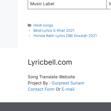
Music Label
I
Categories
Hindi songs
Bindi Lyrics G Khan 2021
Honsla Rakh Lyrics Diljit Dosanjh 2021
Lyricbell.com
Song Translate Website
Project By :
Gurpreet
Sunam
Contact Form
Or
E-mail