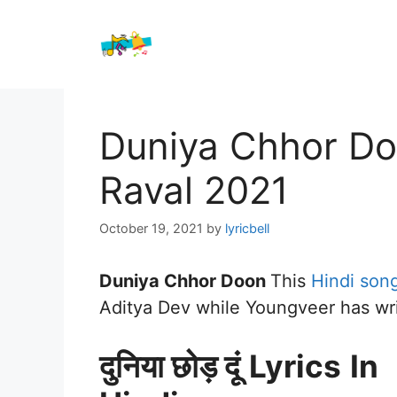
Skip
to
content
Duniya Chhor Do
Raval 2021
October 19, 2021
by
lyricbell
Duniya Chhor Doon
This
Hindi son
Aditya Dev while Youngveer has wri
दुनिया छोड़ दूं
Lyrics
In