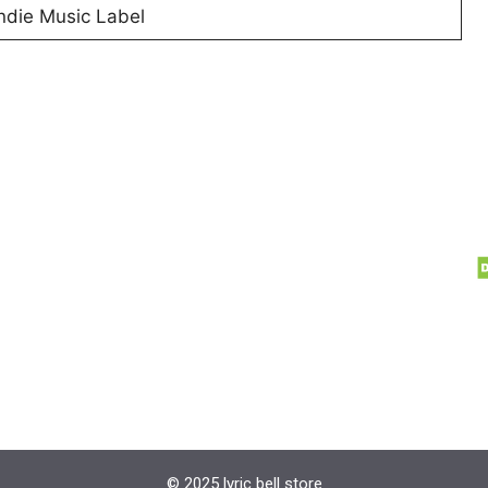
ndie Music Label
© 2025 lyric bell store