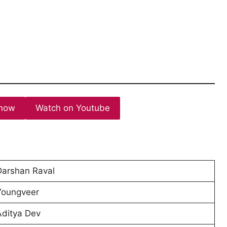
now
Watch on Youtube
Darshan Raval
Youngveer
Aditya Dev