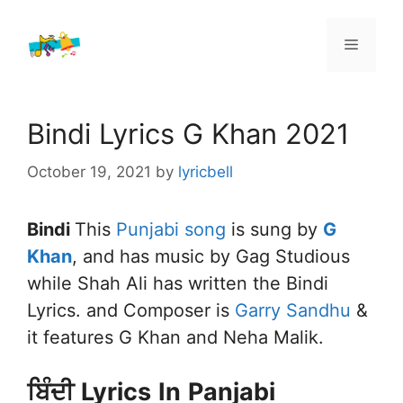
Skip
to
Menu
content
Bindi Lyrics G Khan 2021
October 19, 2021
by
lyricbell
Bindi
This
Punjabi song
is sung by
G
Khan
, and has music by Gag Studious
while Shah Ali has written the Bindi
Lyrics. and Composer is
Garry Sandhu
&
it features G Khan and Neha Malik.
ਬਿੰਦੀ
Lyrics
In
Panjabi