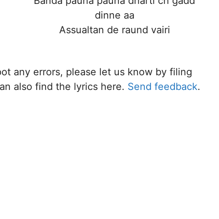
Banda pauna pauna dharti ch gadd
dinne aa
Assualtan de raund vairi
pot any errors, please let us know by filing
n also find the lyrics here.
Send feedback
.