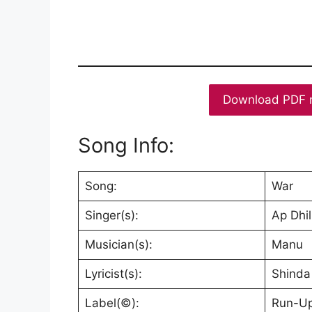
Download PDF 
Song Info:
Song:
War
Singer(s):
Ap Dhil
Musician(s):
Manu
Lyricist(s):
Shinda
Label(©):
Run-Up