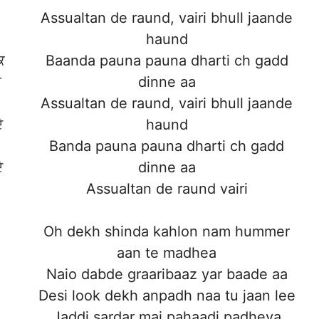
Assualtan de raund, vairi bhull jaande
haund
ਕ
Baanda pauna pauna dharti ch gadd
ਆ
dinne aa
Assualtan de raund, vairi bhull jaande
ੇ
haund
Banda pauna pauna dharti ch gadd
ੇ
dinne aa
Assualtan de raund vairi
Oh dekh shinda kahlon nam hummer
aan te madhea
Naio dabde graaribaaz yar baade aa
Desi look dekh anpadh naa tu jaan lee
Jaddi sardar mai pahaadi padheya