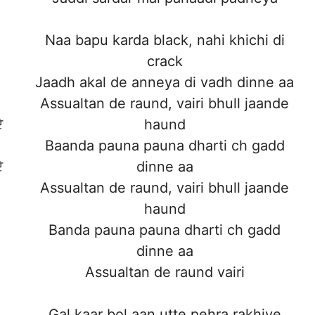
Naa bapu karda black, nahi khichi di
crack
Jaadh akal de anneya di vadh dinne aa
Assualtan de raund, vairi bhull jaande
ੇ
haund
Baanda pauna pauna dharti ch gadd
ੇ
dinne aa
Assualtan de raund, vairi bhull jaande
haund
Banda pauna pauna dharti ch gadd
dinne aa
Assualtan de raund vairi
Gal kaar bol aan utte pehra rakhiye