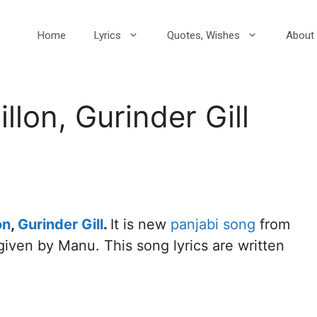
Home
Lyrics
Quotes, Wishes
About 
llon, Gurinder Gill
on
,
Gurinder Gill
.
It is new
panjabi song
from
 given by Manu. This song lyrics are written