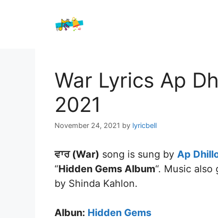
Skip
to
content
War Lyrics Ap Dhi
2021
November 24, 2021
by
lyricbell
ਵਾਰ (War)
song is sung by
Ap Dhill
“
Hidden Gems Album
“. Music also
by Shinda Kahlon.
Albun:
Hidden Gems