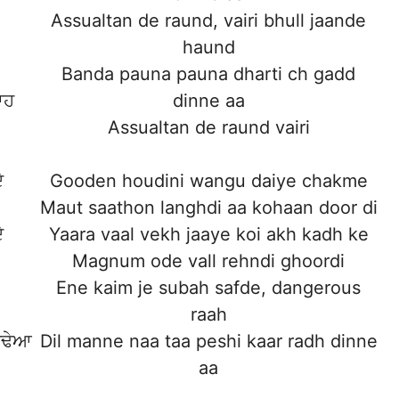
Assualtan de raund, vairi bhull jaande
haund
Banda pauna pauna dharti ch gadd
ਾਹ
dinne aa
Assualtan de raund vairi
ੇ
Gooden houdini wangu daiye chakme
Maut saathon langhdi aa kohaan door di
ੇ
Yaara vaal vekh jaaye koi akh kadh ke
Magnum ode vall rehndi ghoordi
Ene kaim je subah safde, dangerous
raah
ਮੇਢੇਆ
Dil manne naa taa peshi kaar radh dinne
aa