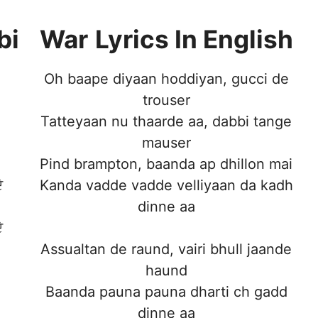
bi
War
Lyrics In English
Oh baape diyaan hoddiyan, gucci de
trouser
Tatteyaan nu thaarde aa, dabbi tange
mauser
Pind brampton, baanda ap dhillon mai
ੇ
Kanda vadde vadde velliyaan da kadh
dinne aa
ੇ
Assualtan de raund, vairi bhull jaande
haund
Baanda pauna pauna dharti ch gadd
dinne aa