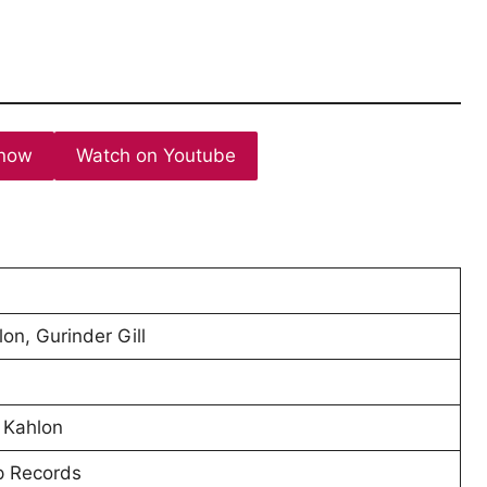
now
Watch on Youtube
lon, Gurinder Gill
 Kahlon
 Records