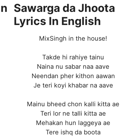
In
Sawarga da Jhoota
Lyrics In English
MixSingh in the house!
Takde hi rahiye tainu
Naina nu sabar naa aave
Neendan pher kithon aawan
Je teri koyi khabar na aave
Mainu bheed chon kalli kitta ae
Teri lor ne talli kitta ae
Mehakan hun laggeya ae
Tere ishq da boota