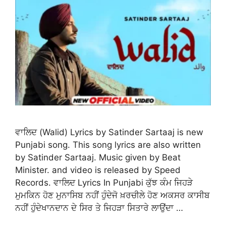
ਵਾਲਿਦ (Walid) Lyrics by Satinder Sartaaj is new
Punjabi song. This song lyrics are also written
by Satinder Sartaaj. Music given by Beat
Minister. and video is released by Speed
Records. ਵਾਲਿਦ Lyrics In Punjabi ਕੁੱਝ ਕੰਮ ਜਿਹੜੇ
ਮੁਮਕਿਨ ਹੋਣ ਮੁਨਾਸਿਬ ਨਹੀਂ ਹੁੰਦੇਜੋ ਖ਼ਰਚੀਲੇ ਹੋਣ ਅਕਸਰ ਕਾਸੀਬ
ਨਹੀਂ ਹੁੰਦੇਖਾਨਦਾਨ ਦੇ ਸਿਰ ਤੇ ਜਿਹੜਾ ਸਿਤਾਰੇ ਲਾਉਂਦਾ …