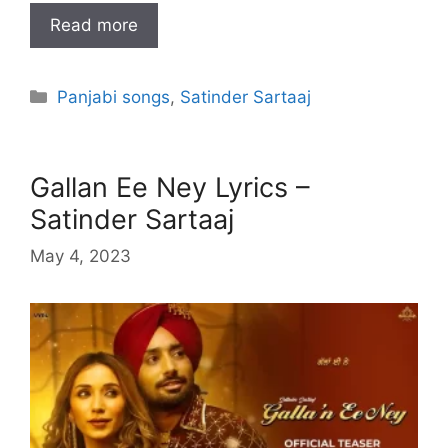
Read more
Categories
Panjabi songs
,
Satinder Sartaaj
Gallan Ee Ney Lyrics –
Satinder Sartaaj
May 4, 2023