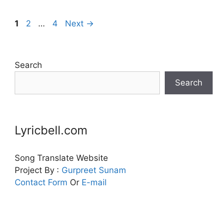
Page
Page
Page
1
2
…
4
Next
→
Search
Search
Lyricbell.com
Song Translate Website
Project By :
Gurpreet
Sunam
Contact Form
Or
E-mail