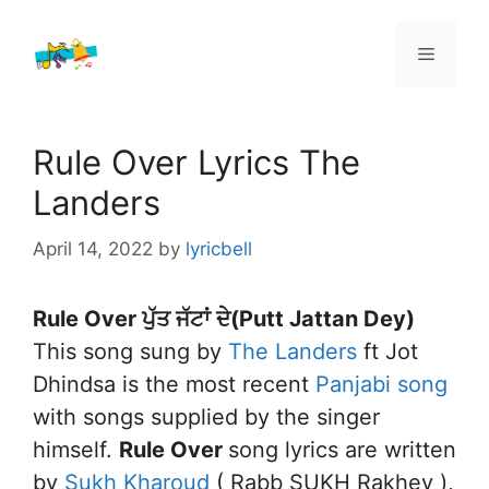
Skip
to
Menu
content
Rule Over Lyrics The
Landers
April 14, 2022
by
lyricbell
Rule Over
ਪੁੱਤ ਜੱਟਾਂ ਦੇ
(Putt Jattan Dey)
This song sung by
The Landers
ft Jot
Dhindsa is the most recent
Panjabi song
with songs supplied by the singer
himself.
Rule Over
song lyrics are written
by
Sukh Kharoud
( Rabb SUKH Rakhey ),