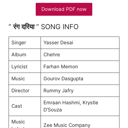
Download PDF now
”
रंग दरिया
” SONG INFO
Singer
Yasser Desai
Album
Chehre
Lyricist
Farhan Memon
Music
Gourov Dasgupta
Director
Rummy Jafry
Emraan Hashmi, Krystle
Cast
D’Souza
Music
Zee Music Company