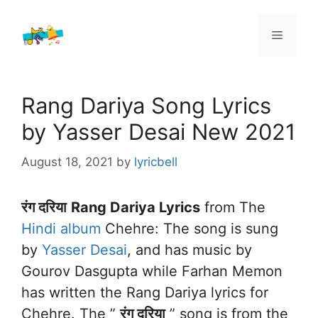
Skip
to
Menu
content
Rang Dariya Song Lyrics
by Yasser Desai New 2021
August 18, 2021
by
lyricbell
रंग दरिया
Rang Dariya Lyrics
from The
Hindi album
Chehre: The song is sung
by
Yasser Desai
, and has music by
Gourov Dasgupta while Farhan Memon
has written the Rang Dariya lyrics for
Chehre. The ”
रंग दरिया
” song is from the