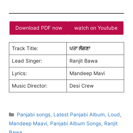
Download PDF now
watch on Youtube
Track Title:
ਪਤਾ ਲੱਗਣਾ
Lead Singer:
Ranjit Bawa
Lyrics:
Mandeep Mavi
Music Director:
Desi Crew
Categories
Panjabi songs
,
Latest Panjabi Album
,
Loud
,
Mandeep Maavi
,
Panjabi Album Songs
,
Ranjit
Bawa