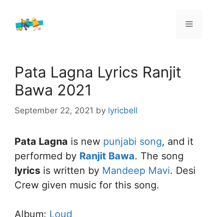
Skip
to
Menu
content
Pata Lagna Lyrics Ranjit
Bawa 2021
September 22, 2021
by
lyricbell
Pata Lagna
is new
punjabi song
, and it
performed by
Ranjit Bawa
. The song
lyrics
is written by
Mandeep Mavi
. Desi
Crew given music for this song.
Album:
Loud