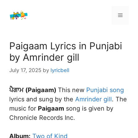
Skip
to
Menu
content
Paigaam Lyrics in Punjabi
by Amrinder gill
July 17, 2025
by
lyricbell
ਪੈਗਾਮ
(Paigaam)
This new
Punjabi song
lyrics and sung by the
Amrinder gill
. The
music for
Paigaam
song is given by
Chronicle Records Inc.
Album:
Two of Kind