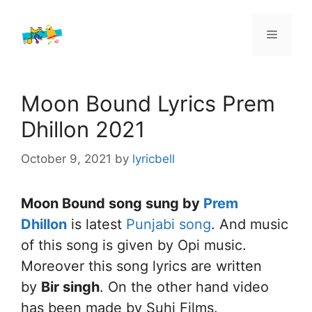
Skip
to
Menu
content
Moon Bound Lyrics Prem
Dhillon 2021
October 9, 2021
by
lyricbell
Moon Bound song sung by
Prem
Dhillon
is latest
Punjabi song
. And music
of this song is given by Opi music.
Moreover this song lyrics are written
by
Bir singh
. On the other hand video
has been made by Suhi Films.