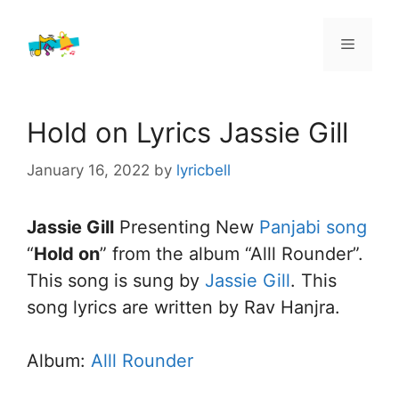
Skip
to
Menu
content
Hold on Lyrics Jassie Gill
January 16, 2022
by
lyricbell
Jassie Gill
Presenting New
Panjabi song
“
Hold on
” from the album “Alll Rounder”.
This song is sung by
Jassie Gill
. This
song lyrics are written by Rav Hanjra.
Album:
Alll Rounder