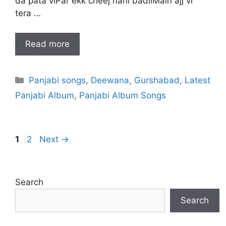
da pata viPar ekk cheej nahi badliMain ajj vi
tera …
Read more
Categories
Panjabi songs
,
Deewana
,
Gurshabad
,
Latest
Panjabi Album
,
Panjabi Album Songs
Page
Page
1
2
Next
→
Search
Search