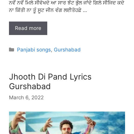
ਨਵੇਂ ਨਵੇਂ ਮਿਲੇ ਸੀਵੇਖਦੇ ਆ ਸਾਰ ਝੱਟ ਭੁੱਲ ਜਾਂਦੇ ਗਿਲੇ ਸੀਜਿਦ ਕਦੇ
ਨਾ ਕਿੱਤੀ ਨਾ ਤੂੰ ਸੂਟ ਜੀਨ ਵੰਗ ਲਈਤੋਹਫ਼ੇ …
Read more
Categories
Panjabi songs
,
Gurshabad
Jhooth Di Pand Lyrics
Gurshabad
March 6, 2022