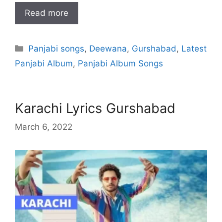
Read more
Categories
Panjabi songs
,
Deewana
,
Gurshabad
,
Latest
Panjabi Album
,
Panjabi Album Songs
Karachi Lyrics Gurshabad
March 6, 2022