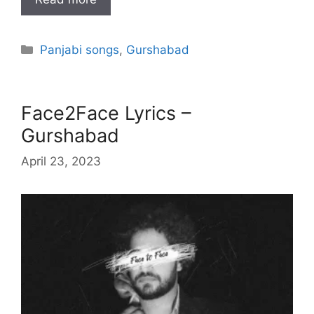
Categories
Panjabi songs
,
Gurshabad
Face2Face Lyrics –
Gurshabad
April 23, 2023