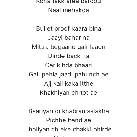
Koha takk area barood
Naal mehakda
Bullet proof kaara bina
Jaayi bahar na
Mittra begaane gair laaun
Dinde back na
Car kihda bhaari
Gall pehla jaadi pahunch ae
Ajj kall kaka itthe
Khakhiyan ch tot ae
Baariyan di khabran salakha
Pichhe band ae
Jholiyan ch eke chakki phirde