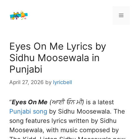
Skip
to
Menu
content
Eyes On Me Lyrics by
Sidhu Moosewala in
Punjabi
April 27, 2026
by
lyricbell
“
Eyes On Me
(ਆਈ ਓਨ ਮੀ)
is a latest
Punjabi song
by Sidhu Moosewala. The
song features lyrics written by Sidhu
Moosewala, with music composed by