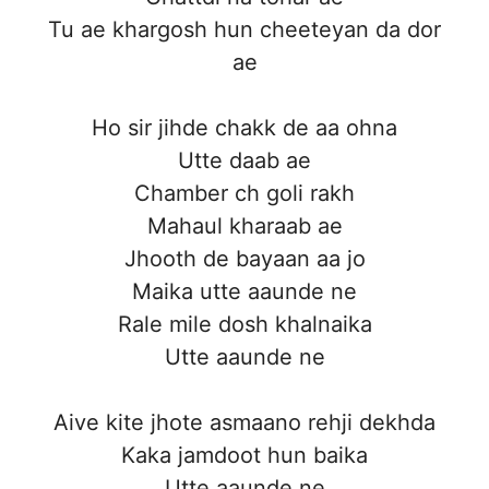
Tu ae khargosh hun cheeteyan da dor
ae
Ho sir jihde chakk de aa ohna
Utte daab ae
Chamber ch goli rakh
Mahaul kharaab ae
Jhooth de bayaan aa jo
Maika utte aaunde ne
Rale mile dosh khalnaika
Utte aaunde ne
Aive kite jhote asmaano rehji dekhda
Kaka jamdoot hun baika
Utte aaunde ne