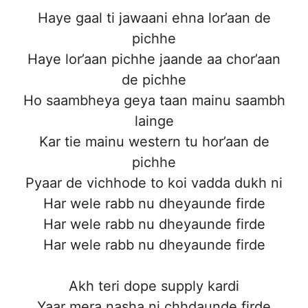
Haye gaal ti jawaani ehna lor’aan de
pichhe
Haye lor’aan pichhe jaande aa chor’aan
de pichhe
Ho saambheya geya taan mainu saambh
lainge
Kar tie mainu western tu hor’aan de
pichhe
Pyaar de vichhode to koi vadda dukh ni
Har wele rabb nu dheyaunde firde
Har wele rabb nu dheyaunde firde
Har wele rabb nu dheyaunde firde
Akh teri dope supply kardi
Yaar mera nasha ni chhdaunde firde