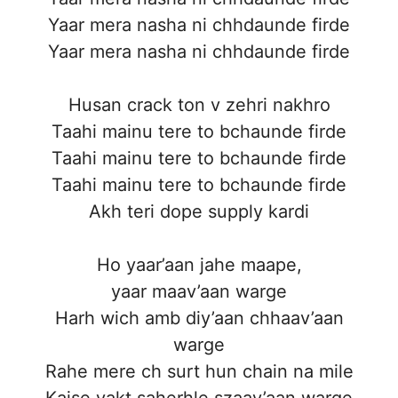
Yaar mera nasha ni chhdaunde firde
Yaar mera nasha ni chhdaunde firde
Husan crack ton v zehri nakhro
Taahi mainu tere to bchaunde firde
Taahi mainu tere to bchaunde firde
Taahi mainu tere to bchaunde firde
Akh teri dope supply kardi
Ho yaar’aan jahe maape,
yaar maav’aan warge
Harh wich amb diy’aan chhaav’aan
warge
Rahe mere ch surt hun chain na mile
Kaise vakt saherhle szaav’aan warge