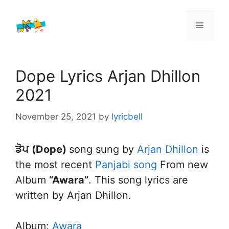
Skip
to
Menu
content
Dope Lyrics Arjan Dhillon
2021
November 25, 2021
by
lyricbell
ਡੋਪ
(Dope)
song sung by
Arjan Dhillon
is
the most recent
Panjabi song
From new
Album
“Awara”
. This song lyrics are
written by Arjan Dhillon.
Album:
Awara