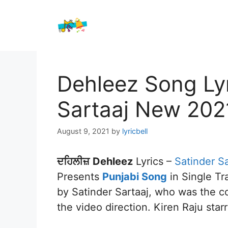
Skip
to
content
Dehleez Song Lyr
Sartaaj New 202
August 9, 2021
by
lyricbell
ਦਹਿਲੀਜ਼
Dehleez
Lyrics –
Satinder Sa
Presents
Punjabi Song
in Single Tr
by Satinder Sartaaj, who was the 
the video direction. Kiren Raju star