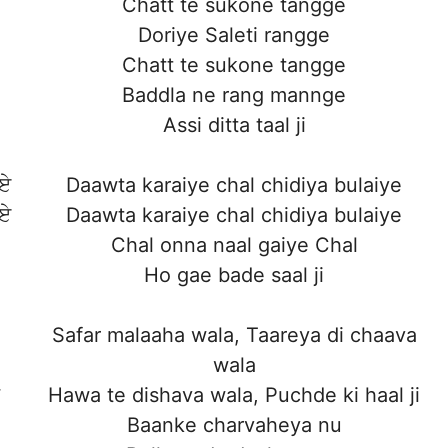
Chatt te sukone tangge
Doriye Saleti rangge
Chatt te sukone tangge
Baddla ne rang mannge
Assi ditta taal ji
ਈਏ
Daawta karaiye chal chidiya bulaiye
ਈਏ
Daawta karaiye chal chidiya bulaiye
Chal onna naal gaiye Chal
Ho gae bade saal ji
Safar malaaha wala, Taareya di chaava
wala
Hawa te dishava wala, Puchde ki haal ji
Baanke charvaheya nu