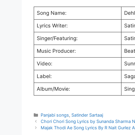
Song Name:
Deh
Lyrics Writer:
Sati
Singer/Featuring:
Sati
Music Producer:
Beat
Video:
Sun
Label:
Saga
Album/Movie:
Sing
Categories
Panjabi songs
,
Satinder Sartaaj
Chori Chori Song Lyrics by Sunanda Sharma 
Majak Thodi Ae Song Lyrics By R Nait Gurlez