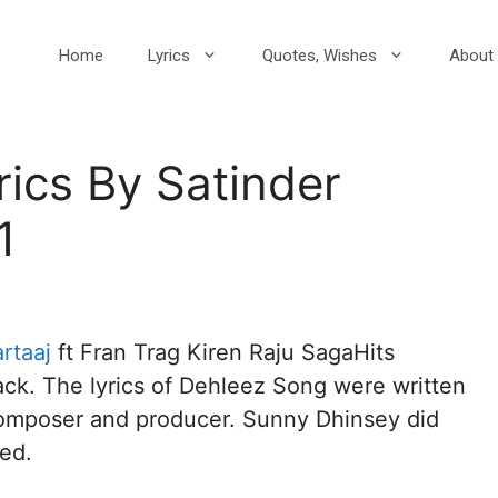
Home
Lyrics
Quotes, Wishes
About 
ics By Satinder
1
rtaaj
ft Fran Trag Kiren Raju SagaHits
ack. The lyrics of Dehleez Song were written
composer and producer. Sunny Dhinsey did
red.