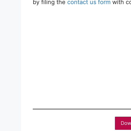
by filing the
contact us form
with co
Dow