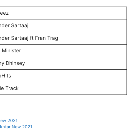
leez
nder Sartaaj
nder Sartaaj ft Fran Trag
 Minister
ny Dhinsey
Hits
le Track
New 2021
 Akhtar New 2021