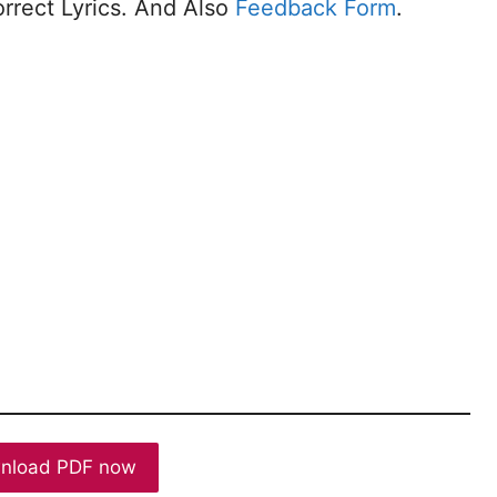
rrect Lyrics. And Also
Feedback Form
.
nload PDF now