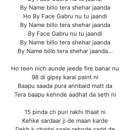
By Name billo tera shehar jaanda
Ho By Face Gabru nu tu jaandi
By Name billo tera shehar jaanda
By Face Gabru nu tu jaandi
By Name billo tera shehar jaanda
By Name billo tera shehar jaanda…
Ho teen nich aunde jeede fire bahar nu
98 di gipsy karai paint ni
Baapu saada pura annbaid matt da
Tera baapu kehnde aadhat da seth ni
15 pinda ch puri rakhi thaat ni
Kehke sardaar ji de maan karde
Dekh k chadai saale rehnde sadd de