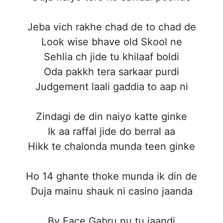
Jeba vich rakhe chad de to chad de
Look wise bhave old Skool ne
Sehlia ch jide tu khilaaf boldi
Oda pakkh tera sarkaar purdi
Judgement laali gaddia to aap ni
Zindagi de din naiyo katte ginke
Ik aa raffal jide do berral aa
Hikk te chalonda munda teen ginke
Ho 14 ghante thoke munda ik din de
Duja mainu shauk ni casino jaanda
By Face Gabru nu tu jaandi