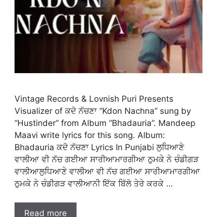
Vintage Records & Lovnish Puri Presents
Visualizer of ਕਦੋ ਨੱਚਣਾ “Kdon Nachna” sung by
“Hustinder” from Album “Bhadauria”. Mandeep
Maavi write lyrics for this song. Album:
Bhadauria ਕਦੋ ਨੱਚਣਾ Lyrics In Punjabi ਲੁਧਿਆਣੇ
ਵਾਲੀਆ ਵੀ ਨੱਚ ਗਈਆ ਸਾਰੀਆਮਾਰਗੀਆ ਠੁਮਕੇ ਨੇ ਚੰਡੀਗੜ
ਵਾਲੀਆਲੁਧਿਆਣੇ ਵਾਲੀਆ ਵੀ ਨੱਚ ਗਈਆ ਸਾਰੀਆਮਾਰਗੀਆ
ਠੁਮਕੇ ਨੇ ਚੰਡੀਗੜ ਵਾਲੀਆਨੀ ਇੱਕ ਬਿੱਲੋ ਤੇਰੇ ਕਰਕੇ …
Read more