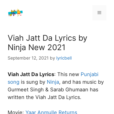
Skip
to
Menu
content
Viah Jatt Da Lyrics by
Ninja New 2021
September 12, 2021
by
lyricbell
Viah Jatt Da Lyrics
: This new
Punjabi
song
is sung by
Ninja
, and has music by
Gurmeet Singh & Sarab Ghumaan has
written the Viah Jatt Da Lyrics.
Movie:
Yaar Anmulle Returns