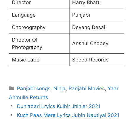
Director
Harry Bhatti
Language
Punjabi
Choreography
Devang Desai
Director Of
Anshul Chobey
Photography
Music Label
Speed Records
Categories
Panjabi songs
,
Ninja
,
Panjabi Movies
,
Yaar
Anmulle Returns
Duniadari Lryics Kulbir Jhinjer 2021
Kuch Paas Mere Lyrics Jubin Nautiyal 2021