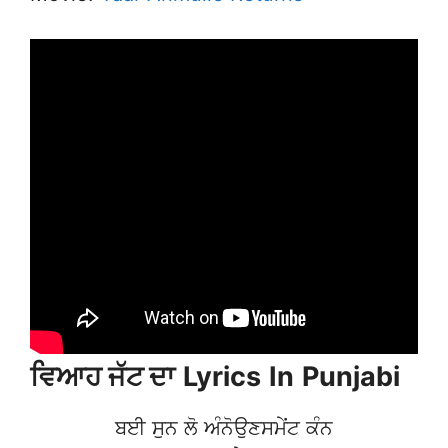
ਵਿਆਹ ਜੱਟ ਦਾ
Lyrics
In
Punjabi
ਬਈ ਸੁਨ ਲੋ ਅੰਨੋਉਣਸਮੇਂਟ ਕੰਨ