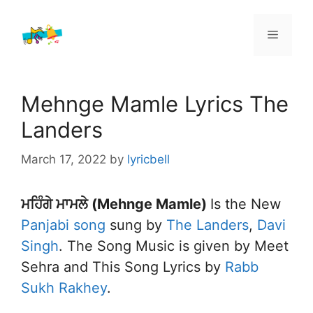
Skip
to
Menu
content
Mehnge Mamle Lyrics The
Landers
March 17, 2022
by
lyricbell
ਮਹਿੰਗੇ ਮਾਮਲੇ (Mehnge Mamle)
Is the New
Panjabi song
sung by
The Landers
,
Davi
Singh
. The Song Music is given by Meet
Sehra and This Song Lyrics by
Rabb
Sukh Rakhey
.