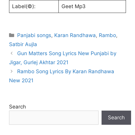
Label(©):
Geet Mp3
Categories
Panjabi songs
,
Karan Randhawa
,
Rambo
,
Satbir Aujla
Gun Matters Song Lyrics New Punjabi by
Jigar, Gurlej Akhtar 2021
Rambo Song Lyrics By Karan Randhawa
New 2021
Search
Search