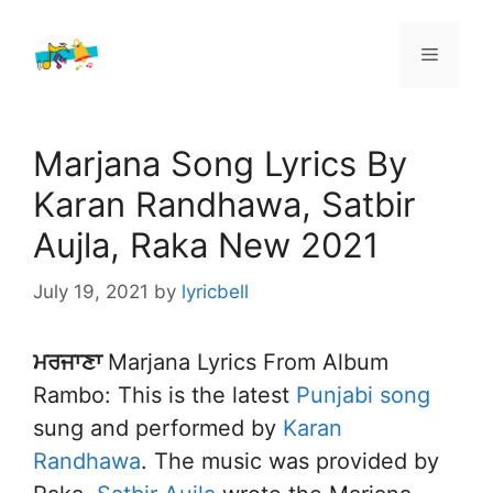
Skip
to
Menu
content
Marjana Song Lyrics By
Karan Randhawa, Satbir
Aujla, Raka New 2021
July 19, 2021
by
lyricbell
ਮਰਜਾਣਾ
Marjana Lyrics From Album
Rambo: This is the latest
Punjabi song
sung and performed by
Karan
Randhawa
. The music was provided by