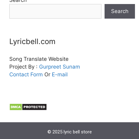
Search
Search
Lyricbell.com
Song Translate Website
Project By :
Gurpreet
Sunam
Contact Form
Or
E-mail
© 2025 lyric bell store