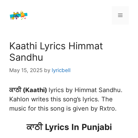
Skip
to
Menu
content
Kaathi Lyrics Himmat
Sandhu
May 15, 2025
by
lyricbell
ਕਾਠੀ (Kaathi)
lyrics by Himmat Sandhu.
Kahlon writes this song’s lyrics. The
music for this song is given by Rxtro.
ਕਾਠੀ
Lyrics
In
Punjabi