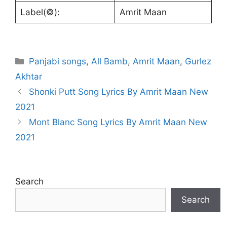
Label(©):
Amrit Maan
Categories
Panjabi songs
,
All Bamb
,
Amrit Maan
,
Gurlez
Akhtar
Shonki Putt Song Lyrics By Amrit Maan New
2021
Mont Blanc Song Lyrics By Amrit Maan New
2021
Search
Search