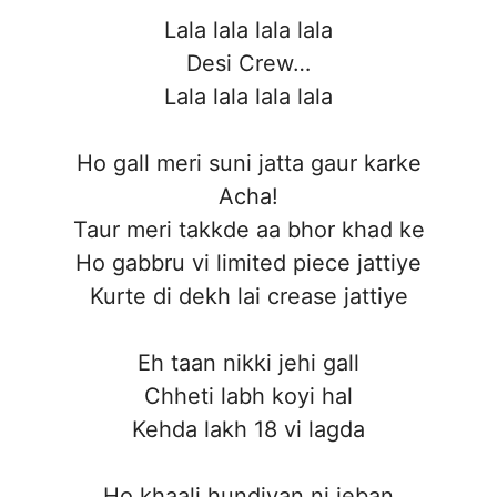
Lala lala lala lala
Desi Crew…
Lala lala lala lala
Ho gall meri suni jatta gaur karke
Acha!
Taur meri takkde aa bhor khad ke
Ho gabbru vi limited piece jattiye
Kurte di dekh lai crease jattiye
Eh taan nikki jehi gall
Chheti labh koyi hal
Kehda lakh 18 vi lagda
Ho khaali hundiyan ni jeban