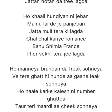
Jattan notan da tree lagda
Ho khaali hundiyan ni jeban
Mainu lai de je panjeban
Jatta mull tera ki lagda
Chal chal kariye romance
Banu Shimla France
Pher vekhi tera jee lagda
Ho manneya brandan da freak sohneya
Ve tere ghatt hi hunde aa gaane leak
sohneya
Ho naale karke kalesh ni number
ghuttda
Taur teri maardi ae cheek sohneya