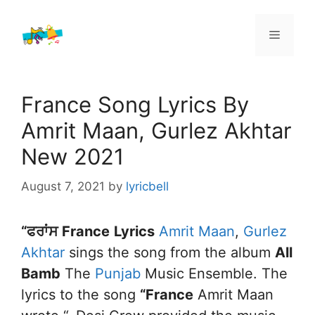
Skip
to
Menu
content
France Song Lyrics By
Amrit Maan, Gurlez Akhtar
New 2021
August 7, 2021
by
lyricbell
“ਫਰਾਂਸ
France
Lyrics
Amrit Maan
,
Gurlez
Akhtar
sings the song from the album
All
Bamb
The
Punjab
Music Ensemble. The
lyrics to the song
“
France
Amrit Maan