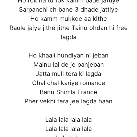
Ho rok na tu tok kamm bade jattiye
Sarpanchi ch bane 3 dhade jattiye
Ho kamm mukkde aa kithe
Raule jaiye jithe jithe Tainu ohdan hi free
lagda
Ho khaali hundiyan ni jeban
Mainu lai de je panjeban
Jatta mull tera ki lagda
Chal chal kariye romance
Banu Shimla France
Pher vekhi tera jee lagda haan
Lala lala lala lala
Lala lala lala lala