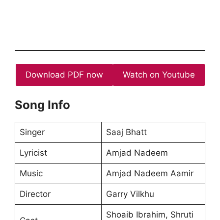
Download PDF now
Watch on Youtube
Song Info
Singer
Saaj Bhatt
Lyricist
Amjad Nadeem
Music
Amjad Nadeem Aamir
Director
Garry Vilkhu
Shoaib Ibrahim, Shruti