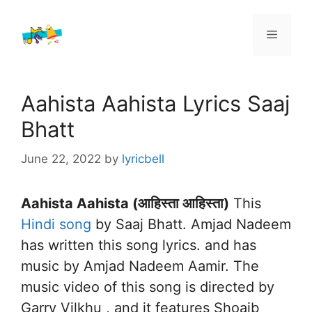
Skip
to
Menu
content
Aahista Aahista Lyrics Saaj
Bhatt
June 22, 2022
by
lyricbell
Aahista Aahista (आहिस्ता आहिस्ता)
This
Hindi song
by Saaj Bhatt. Amjad Nadeem
has written this song lyrics. and has
music by Amjad Nadeem Aamir. The
music video of this song is directed by
Garry Vilkhu , and it features Shoaib